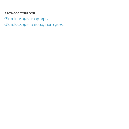
Каталог товаров
Gidrolock для квартиры
Gidrolock для загородного дома
Блоки управления Gidrolock
Краны с электроприводом
Датчики протечки воды Gidrolock
Gidrolock Radio
Gidrolock Universal
Gidrolock Wi-Fi
Gidrolock GSM
Дополнительное оборудование
GIDROLOCK по диаметру трубы
Обратная связь
+7 (926) 682-36-19
+7 (495) 665-29-17
Обратный звонок
Работаем Пн. - Вс.
с 09:00 до 20:00
Информация
Описание Gidrolock
Доставка
Монтаж