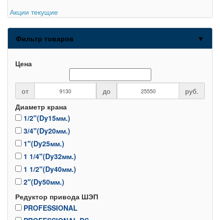
Акции текущие
Фильтр товаров
▼
Цена
от
до
руб.
Диаметр крана
1/2"(Dy15мм.)
3/4"(Dy20мм.)
1"(Dy25мм.)
1 1/4"(Dy32мм.)
1 1/2"(Dy40мм.)
2"(Dy50мм.)
Редуктор привода ШЭП
PROFESSIONAL