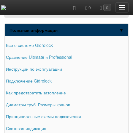
0
0
Каталог товаров
Gidrolock для квартиры
Полезная информация
▼
Gidrolock для загородного дома
Блоки управления Gidrolock
Все о системе Gidrolock
Краны с электроприводом
Сравнение Ultimate и Professional
Датчики протечки воды Gidrolock
Инструкции по эксплуатации
Gidrolock Radio
Подключение Gidrolock
Gidrolock Universal
Как предотвратить затопление
Gidrolock Wi-Fi
Диаметры труб. Размеры кранов
Gidrolock GSM
Дополнительное оборудование
Принципиальные схемы подключения
GIDROLOCK по диаметру трубы
Световая индикация