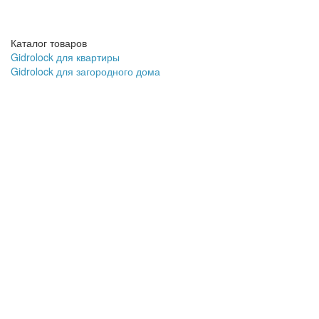
Каталог товаров
Gidrolock для квартиры
Gidrolock для загородного дома
Блоки управления Gidrolock
Краны с электроприводом
Датчики протечки воды Gidrolock
Gidrolock Radio
Gidrolock Universal
Gidrolock Wi-Fi
Gidrolock GSM
Дополнительное оборудование
GIDROLOCK по диаметру трубы
Обратная связь
+7 (926) 682-36-19
+7 (495) 665-29-17
Обратный звонок
Работаем Пн. - Вс.
с 09:00 до 20:00
Информация
Описание Gidrolock
Доставка