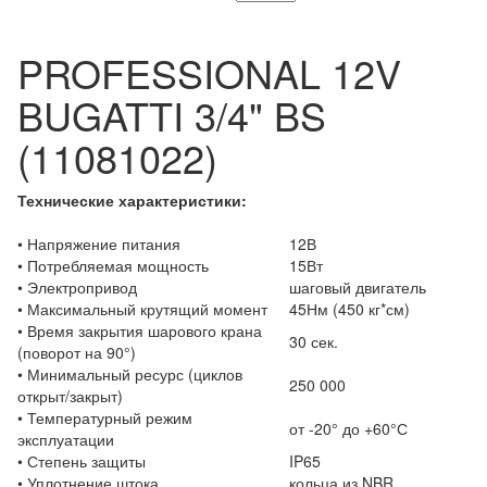
PROFESSIONAL 12V
BUGATTI 3/4" BS
(11081022)
Технические характеристики:
• Напряжение питания
12В
• Потребляемая мощность
15Вт
• Электропривод
шаговый двигатель
• Максимальный крутящий момент
45Нм (450 кг*см)
• Время закрытия шарового крана
30 сек.
(поворот на 90°)
• Минимальный ресурс (циклов
250 000
открыт/закрыт)
• Температурный режим
от -20° до +60°С
эксплуатации
• Степень защиты
IP65
• Уплотнение штока
кольца из NBR