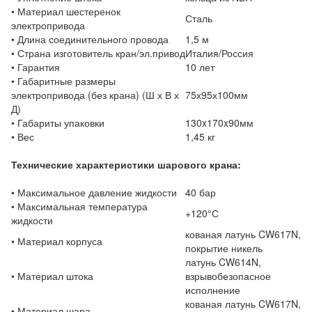
• Материал шестеренок
Сталь
электропривода
• Длина соединительного провода
1,5 м
• Страна изготовитель кран/эл.привод
Италия/Россия
• Гарантия
10 лет
• Габаритные размеры
электропривода (без крана) (Ш х В х
75х95х100мм
Д)
• Габариты упаковки
130x170x90мм
• Вес
1,45 кг
Технические характеристики шарового крана:
• Максимальное давление жидкости
40 бар
• Максимальная температура
+120°С
жидкости
кованая латунь CW617N,
• Материал корпуса
покрытие никель
латунь CW614N,
• Материал штока
взрывобезопасное
исполнение
кованая латунь CW617N,
• Материал шара