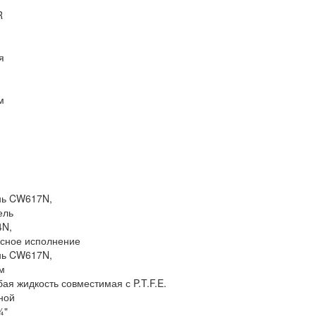
R
я
м
нь CW617N,
ель
4N,
сное исполнение
нь CW617N,
м
ая жидкость совместимая с P.T.F.E.
ной
¼"