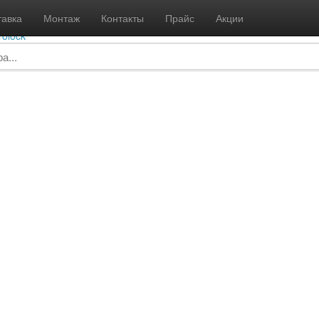
info@gidrolock-msk.ru
8 
тавка
Монтаж
Контакты
Прайс
Акции
Пн - В
rolock