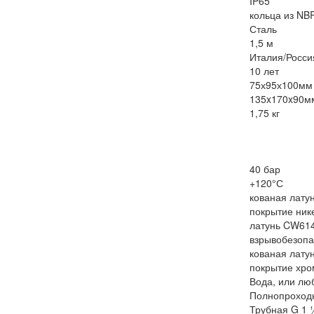
IP65
кольца из NB
Сталь
1,5 м
Италия/Росси
10 лет
75х95х100мм
135x170x90м
1,75 кг
40 бар
+120°С
кованая лату
покрытие ник
латунь CW61
взрывобезопа
кованая лату
покрытие хро
Вода, или люб
Полнопроход
Трубная G 1 