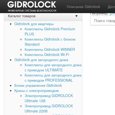
Акции
Задать вопрос
Обратный звонок
Описание Gidrolock
Дос
Например:
gid
Каталог товаров
▼
Gidrolock для квартиры
Комплекты Gidrolock Premium
PLUS
Комплекты Gidrolock с блоком
Standard
Комплекты Gidrolock WINNER
Комплекты Gidrolock Wi-Fi
Gidrolock для загородного дома
Комплекты для загородного дома
с приводом ULTIMATE
Комплекты для загородного дома
с приводом PROFESSIONAL
Блоки управления Gidrolock
Краны с электроприводом
Электропривод GIDROLOCK
Ultimate 12В
Электропривод GIDROLOCK
Ultimate 220В