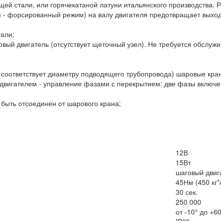
ей стали, или горячекатаной латуни итальянского производства. 
 - форсированный режим) на валу двигателя предотвращает выход
тали;
вый двигатель (отсутствует щеточный узел). Не требуется обслуж
 соответствует диаметру подводящего трубопровода) шаровые кра
двигателем - управление фазами с перекрытием: две фазы включе
 быть отсоединен от шарового крана;
12В
15Вт
шаговый двиг
45Нм (450 кг*
30 сек.
250 000
от -10° до +6