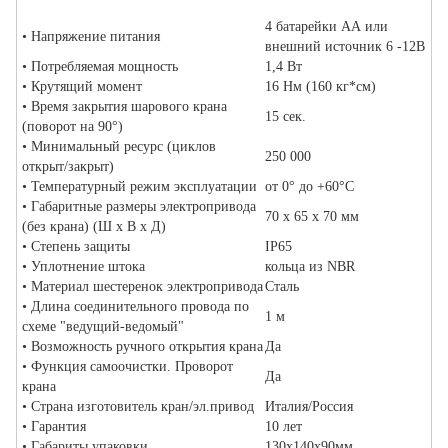
4 батарейки АА или
• Напряжение питания
внешний источник 6 -12В
• Потребляемая мощность
1,4 Вт
• Крутящий момент
16 Нм (160 кг*см)
• Время закрытия шарового крана
15 сек.
(поворот на 90°)
• Минимальный ресурс (циклов
250 000
открыт/закрыт)
• Температурный режим эксплуатации
от 0° до +60°С
• Габаритные размеры электропривода
70 х 65 х 70 мм
(без крана) (Ш х В х Д)
• Степень защиты
IP65
• Уплотнение штока
кольца из NBR
• Материал шестеренок электропривода
Сталь
• Длина соединительного провода по
1 м
схеме "ведущий-ведомый"
• Возможность ручного открытия крана
Да
• Функция самоочистки. Проворот
Да
крана
• Страна изготовитель кран/эл.привод
Италия/Россия
• Гарантия
10 лет
• Габариты упаковки
130x140x90мм