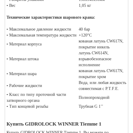
• Вес
1,05 кг
Технические характеристики шарового крана:
• Максимальное давление жидкости
40 бар
• Максимальная температура жидкости
+120°С
кованая латунь CW617N,
• Материал корпуса
покрытие никель
латунь CW614N,
• Материал штока
взрывобезопасное
исполнение
кованая латунь CW617N,
• Материал шара
покрытие хром
Вода, или любая жидкость
• Рабочие жидкости
совместимая с P.T.F.E.
• Класс по типу проточной части
Полнопроходной
затворного органа
• Тип концевой резьбы
Трубная G 1’’
Купить GIDROLOCK WINNER Tiemme 1
Купить GIDROLOCK WINNER Tiemme 1, Вы можете по