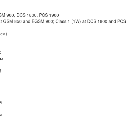
M 900, DCS 1800, PCS 1900
 at GSM 850 and EGSM 900; Class 1 (1W) at DCS 1800 and PCS
*см)
С
мм
R
я
м