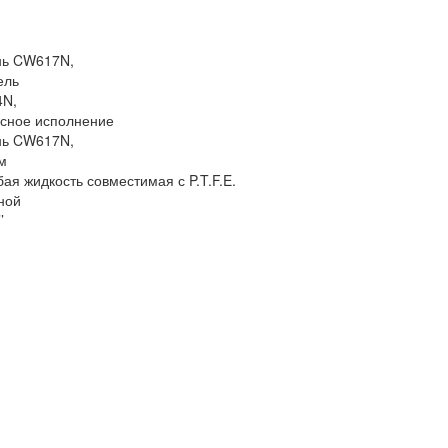
нь CW617N,
ель
4N,
сное исполнение
нь CW617N,
м
ая жидкость совместимая с P.T.F.E.
ной
’