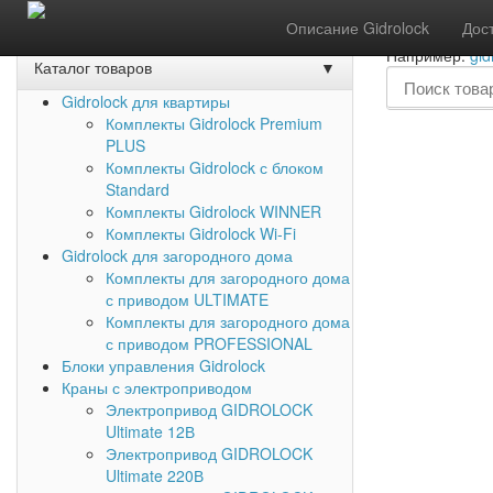
Акции
Задать вопрос
Обратный звонок
Описание Gidrolock
Дос
Например:
gid
Каталог товаров
▼
Gidrolock для квартиры
Комплекты Gidrolock Premium
PLUS
Комплекты Gidrolock с блоком
Standard
Комплекты Gidrolock WINNER
Комплекты Gidrolock Wi-Fi
Gidrolock для загородного дома
Комплекты для загородного дома
с приводом ULTIMATE
Комплекты для загородного дома
с приводом PROFESSIONAL
Блоки управления Gidrolock
Краны с электроприводом
Электропривод GIDROLOCK
Ultimate 12В
Электропривод GIDROLOCK
Ultimate 220В