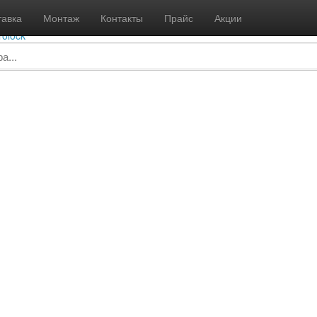
info@gidrolock-msk.ru
8 
тавка
Монтаж
Контакты
Прайс
Акции
Пн - В
rolock