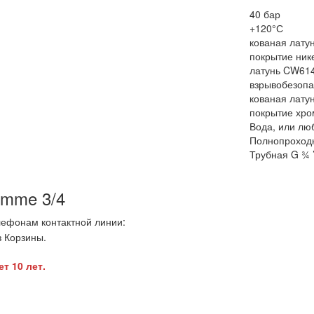
40 бар
+120°С
кованая лату
покрытие ник
латунь CW61
взрывобезопа
кованая лату
покрытие хро
Вода, или люб
Полнопроход
Трубная G ¾ ’
mme 3/4
ефонам контактной линии:
з Корзины.
т 10 лет.