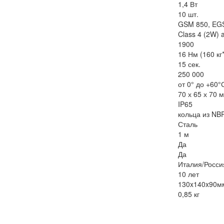
1,4 Вт
10 шт.
GSM 850, EGS
Class 4 (2W)
1900
16 Нм (160 кг
15 сек.
250 000
от 0° до +60°
70 х 65 х 70 
IP65
кольца из NB
Сталь
1 м
Да
Да
Италия/Росси
10 лет
130x140x90м
0,85 кг