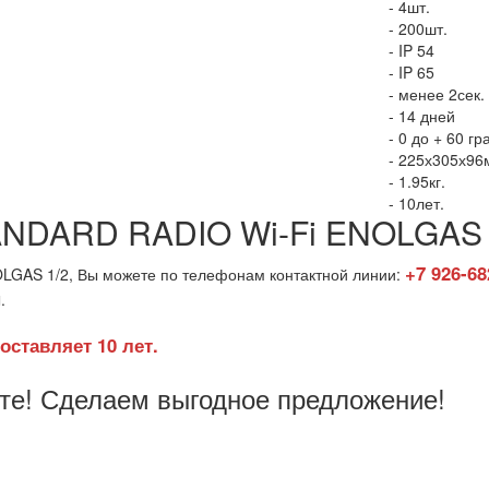
- 4шт.
- 200шт.
- IP 54
- IP 65
- менее 2сек.
- 14 дней
- 0 до + 60 г
- 225х305х96
- 1.95кг.
- 10лет.
TANDARD RADIO Wi-Fi ENOLGAS 
+7 926-68
OLGAS 1/2, Вы можете по телефонам контактной линии:
u
.
оставляет 10 лет.
йте! Сделаем выгодное предложение!