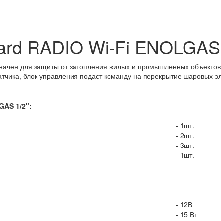
dard RADIO Wi-Fi ENOLGAS 
значен для защиты от затопления жилых и промышленных объектов
атчика, блок управления подаст команду на перекрытие шаровых эл
AS 1/2":
- 1шт.
- 2шт.
- 3шт.
- 1шт.
- 12В
- 15 Вт