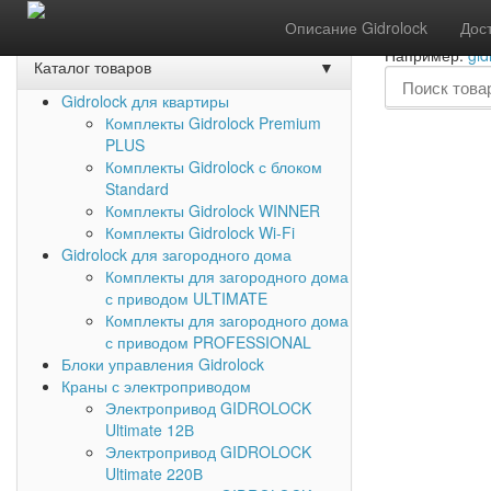
Акции
Задать вопрос
Обратный звонок
Описание Gidrolock
Дос
Например:
gid
Каталог товаров
▼
Gidrolock для квартиры
Комплекты Gidrolock Premium
PLUS
Комплекты Gidrolock с блоком
Standard
Комплекты Gidrolock WINNER
Комплекты Gidrolock Wi-Fi
Gidrolock для загородного дома
Комплекты для загородного дома
с приводом ULTIMATE
Комплекты для загородного дома
с приводом PROFESSIONAL
Блоки управления Gidrolock
Краны с электроприводом
Электропривод GIDROLOCK
Ultimate 12В
Электропривод GIDROLOCK
Ultimate 220В