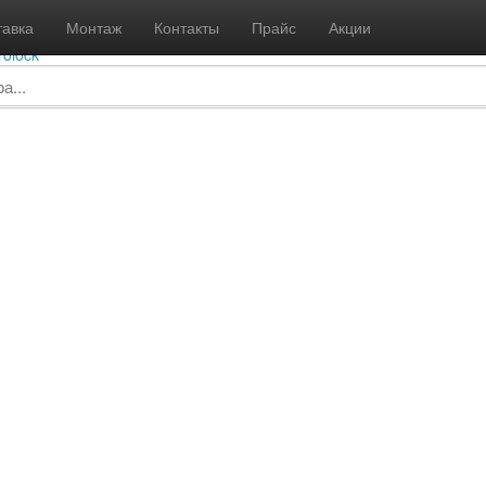
info@gidrolock-msk.ru
8 
тавка
Монтаж
Контакты
Прайс
Акции
Пн - В
rolock