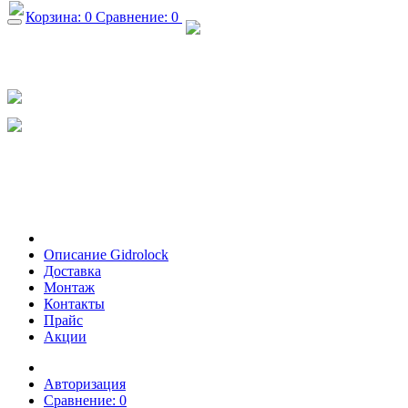
Корзина:
0
Сравнение:
0
+7 (926) 682-36-19
+7 (495) 665-29-17
info@gidrolock-msk.ru
Обратный звонок
Описание Gidrolock
Доставка
Монтаж
Контакты
Прайс
Акции
Авторизация
Сравнение:
0