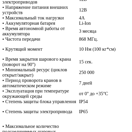
электроприводов
• Напряжение питания внешних
12В
устройств
• Максимальный ток нагрузки
4А
• Аккумуляторная батарея
Li-Ion
• Время автономной работы от
3 месяца
аккумулятора
• Частота передачи
868 МГц.
• Крутящий момент
10 Нм (100 кг*см)
• Время закрытия шарового крана
15 сек.
(поворот на 90°)
• Минимальный ресурс (циклов
250 000
открыт/закрыт)
• Период проворота кранов в
7 дней
автоматическом режиме
• Эксплуатация при температуре
от 0° до +35°С
окружающей среды
• Степень защиты блока управления
IP54
• Степень защиты электропривода
IP65
• Максимальное количество
подсоединяемых шаровых