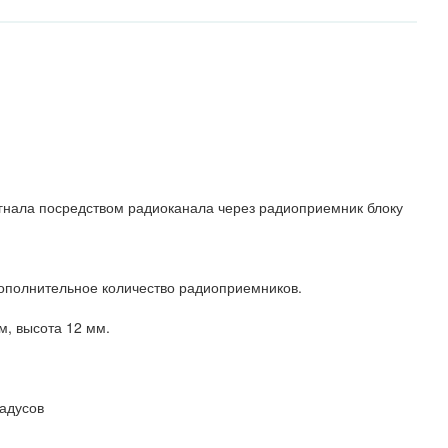
гнала посредством радиоканала через радиоприемник блоку
дополнительное количество радиоприемников.
м, высота 12 мм.
радусов