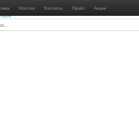
info@gidrolock-msk.ru
8 
тавка
Монтаж
Контакты
Прайс
Акции
Пн - В
rolock