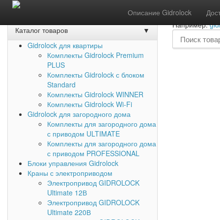
Акции
Задать вопрос
Обратный звонок
Описание Gidrolock
Дос
Например:
gid
Каталог товаров
▼
Gidrolock для квартиры
Комплекты Gidrolock Premium
PLUS
Комплекты Gidrolock с блоком
Standard
Комплекты Gidrolock WINNER
Комплекты Gidrolock Wi-Fi
Gidrolock для загородного дома
Комплекты для загородного дома
с приводом ULTIMATE
Комплекты для загородного дома
с приводом PROFESSIONAL
Блоки управления Gidrolock
Краны с электроприводом
Электропривод GIDROLOCK
Ultimate 12В
Электропривод GIDROLOCK
Ultimate 220В